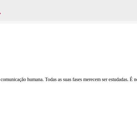
l
Avançar para o conteúdo principal
e comunicação humana. Todas as suas fases merecem ser estudadas. É n