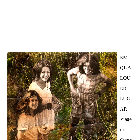
EM
QUA
LQU
ER
LUG
AR
Viage
m.