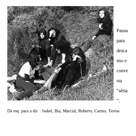
Pausa
para
desca
nso e
conve
rsa
"séria
".
Da esq. para a dir. : Isabel, Bia, Marcial, Roberto, Carmo, Teresa