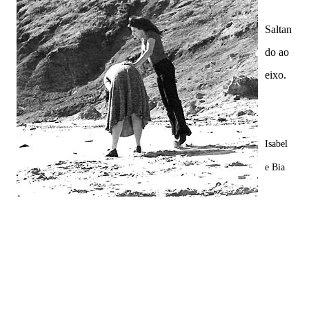
Saltan
do ao
eixo.
Isabel
e Bia