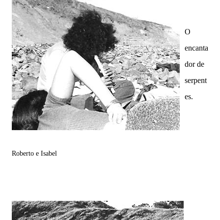
O
encanta
dor de
serpent
es.
Roberto e Isabel