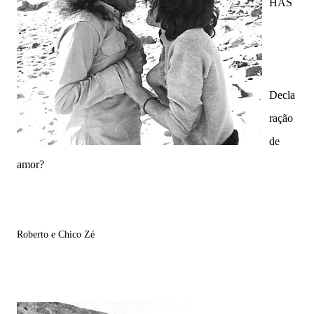
HAS
Decla
ração
de
amor?
Roberto e Chico Zé