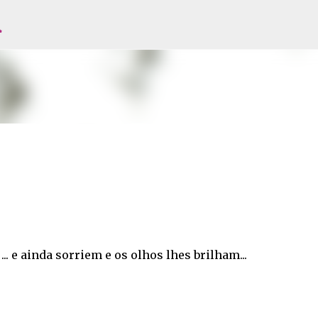
l
Avançar para o conteúdo principal
... e ainda sorriem e os olhos lhes brilham...