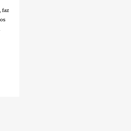
 faz
sos
a