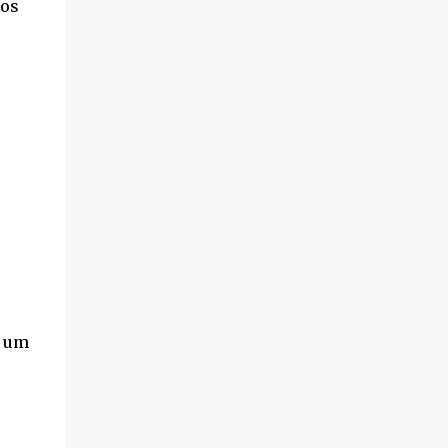
nos
e um