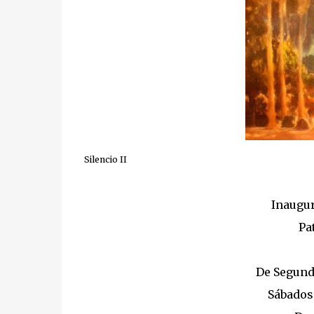
Silencio II
Inaugur
Pa
De Segund
Sábados