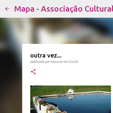
Mapa - Associação Cultura
outra vez...
publicada por
astracan
em
15.4.08