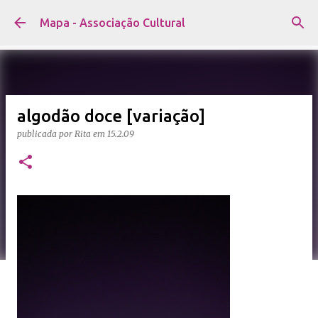
Avançar para o conteúdo principal
Mapa - Associação Cultural
algodão doce [variação]
publicada por
Rita
em
15.2.09