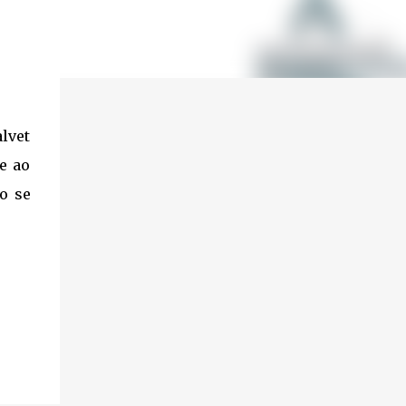
lvet
se ao
o se