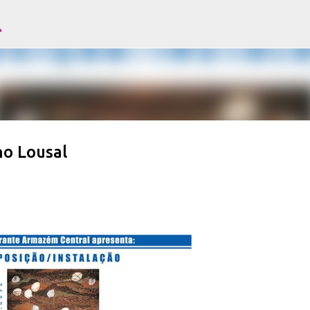
l
Avançar para o conteúdo principal
no Lousal