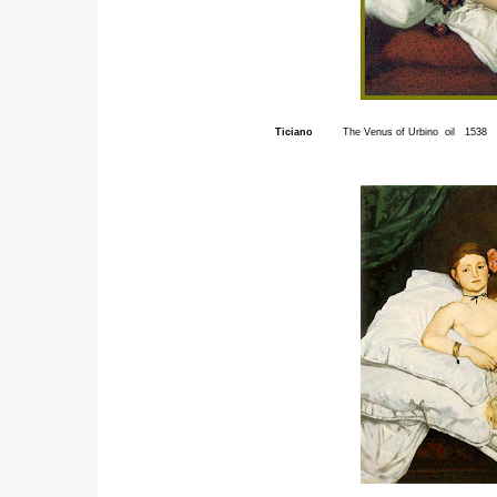
Ticiano
The Venus of Urbino oil 1538