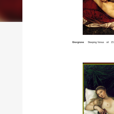
Giorgione
Sleeping Venus oil 15