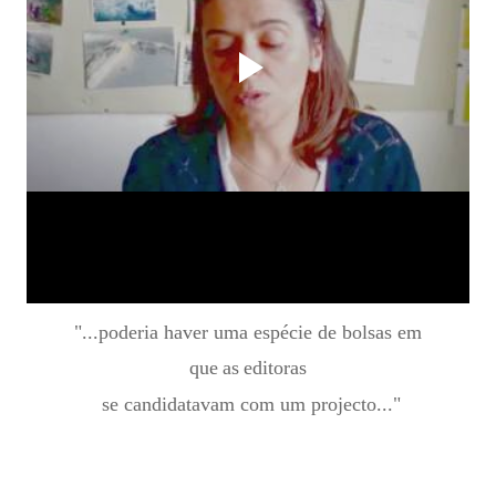
"...poderia haver uma espécie de bolsas
em
que
as
editoras
se candidatavam com um projecto..."