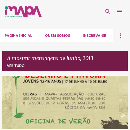
Avançar para o conteúdo principal
PÁGINA INICIAL
QUEM SOMOS
INSCREVA-SE
A mostrar mensagens de junho, 2013
VER TUDO
M
e
n
s
a
g