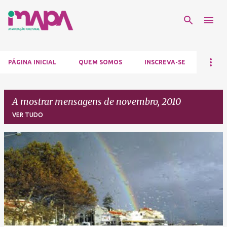
Avançar para o conteúdo principal
PÁGINA INICIAL
QUEM SOMOS
INSCREVA-SE
A mostrar mensagens de novembro, 2010
VER TUDO
M
e
n
s
a
g